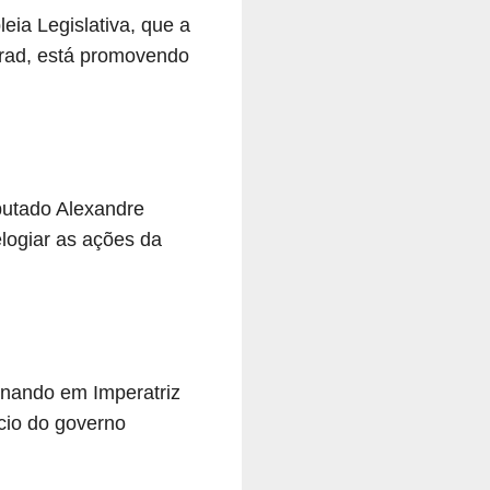
eia Legislativa, que a
urad, está promovendo
putado Alexandre
elogiar as ações da
onando em Imperatriz
cio do governo