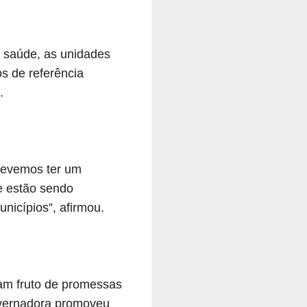
 saúde, as unidades
s de referência
.
Devemos ter um
ue estão sendo
icípios”, afirmou.
ram fruto de promessas
overnadora promoveu