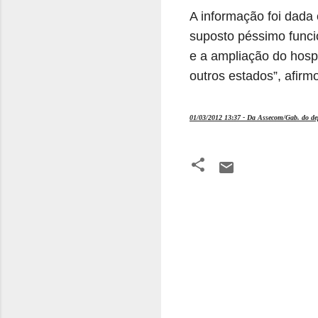
A informação foi dada
suposto péssimo funci
e a ampliação do hospi
outros estados”, afirm
01/03/2012 13:37 - Da Assecom/Gab. do de
C
o
m
e
n
t