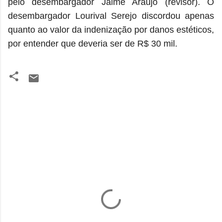
pelo desembargador Jaime Araújo (revisor). O
desembargador Lourival Serejo discordou apenas
quanto ao valor da indenização por danos estéticos,
por entender que deveria ser de R$ 30 mil.
C
o
m
e
n
t
á
r
i