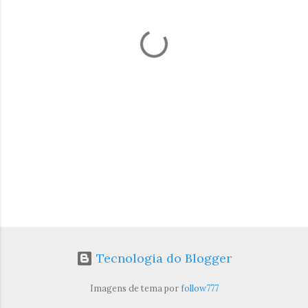
t
á
r
i
o
s
Tecnologia do Blogger
Imagens de tema por
follow777