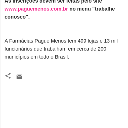
As inscrições devem ser feitas pelo site
www.paguemenos.com.br
no menu "trabalhe
conosco".
A Farmácias Pague Menos tem 499 lojas e 13 mil
funcionários que trabalham em cerca de 200
municípios em todo o Brasil.
C
o
m
e
n