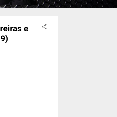
reiras e
19)