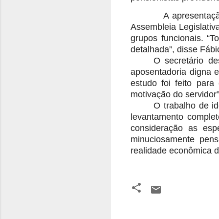
A apresentaç
Assembleia Legislativ
grupos funcionais. “T
detalhada”, disse Fáb
O secretário de
aposentadoria digna e
estudo foi feito par
motivação do servidor”
O trabalho de i
levantamento complet
consideração as espe
minuciosamente pens
realidade econômica d
C