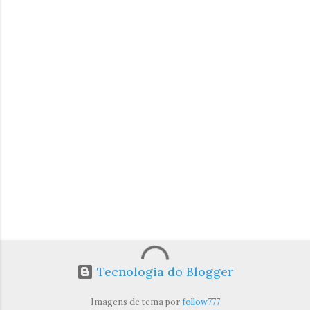
t
á
r
i
o
s
Tecnologia do Blogger
Imagens de tema por
follow777