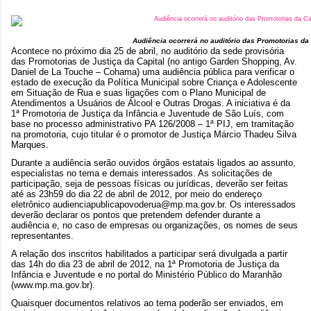
Audiência ocorrerá no auditório das Promotorias da 
Acontece no próximo dia 25 de abril, no auditório da sede provisória
das Promotorias de Justiça da Capital (no antigo Garden Shopping, Av.
Daniel de La Touche – Cohama) uma audiência pública para verificar o
estado de execução da Política Municipal sobre Criança e Adolescente
em Situação de Rua e suas ligações com o Plano Municipal de
Atendimentos a Usuários de Álcool e Outras Drogas. A iniciativa é da
1ª Promotoria de Justiça da Infância e Juventude de São Luís, com
base no processo administrativo PA 126/2008 – 1ª PIJ, em tramitação
na promotoria, cujo titular é o promotor de Justiça Márcio Thadeu Silva
Marques.
Durante a audiência serão ouvidos órgãos estatais ligados ao assunto,
especialistas no tema e demais interessados. As solicitações de
participação, seja de pessoas físicas ou jurídicas, deverão ser feitas
até as 23h59 do dia 22 de abril de 2012, por meio do endereço
eletrônico audienciapublicapovoderua@mp.ma.gov.br. Os interessados
deverão declarar os pontos que pretendem defender durante a
audiência e, no caso de empresas ou organizações, os nomes de seus
representantes.
A relação dos inscritos habilitados a participar será divulgada a partir
das 14h do dia 23 de abril de 2012, na 1ª Promotoria de Justiça da
Infância e Juventude e no portal do Ministério Público do Maranhão
(www.mp.ma.gov.br).
Quaisquer documentos relativos ao tema poderão ser enviados, em