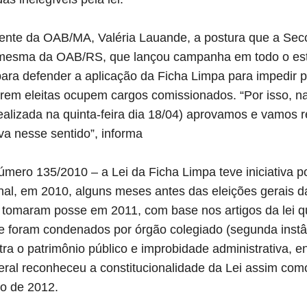
ente da OAB/MA, Valéria Lauande, a postura que a Sec
 mesma da OAB/RS, que lançou campanha em todo o es
 para defender a aplicação da Ficha Limpa para impedir
erem eleitas ocupem cargos comissionados. “Por isso, na
ealizada na quinta-feira dia 18/04) aprovamos e vamos
va nesse sentido”, informa
mero 135/2010 – a Lei da Ficha Limpa teve iniciativa po
al, em 2010, alguns meses antes das eleições gerais d
o tomaram posse em 2011, com base nos artigos da lei 
ue foram condenados por órgão colegiado (segunda instâ
ra o patrimônio público e improbidade administrativa, e
ral reconheceu a constitucionalidade da Lei assim como
no de 2012.