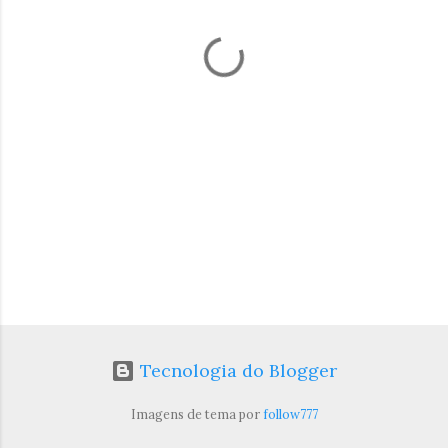
t
á
r
i
o
s
Tecnologia do Blogger
Imagens de tema por
follow777