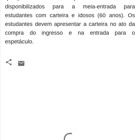
disponibilizados para a meia-entrada para
estudantes com carteira e idosos (60 anos). Os
estudantes devem apresentar a carteira no ato da
compra do ingresso e na entrada para o
espetáculo.
C
o
m
e
n
t
á
r