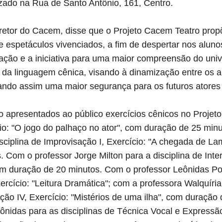
zado na Rua de Santo Antônio, 161, Centro.
retor do Cacem, disse que o Projeto Cacem Teatro prop
e espetáculos vivenciados, a fim de despertar nos aluno
gação e a iniciativa para uma maior compreensão do uni
a linguagem cênica, visando à dinamização entre os a
ando assim uma maior segurança para os futuros atores 
o apresentados ao público exercícios cênicos no Projet
cio: "O jogo do palhaço no ator", com duração de 25 min
sciplina de Improvisação I, Exercício: "A chegada de La
 Com o professor Jorge Milton para a disciplina de Interp
m duração de 20 minutos. Com o professor Leônidas Port
Exercício: "Leitura Dramática"; com a professora Walquíri
tação IV, Exercício: "Mistérios de uma ilha", com duraçã
ônidas para as disciplinas de Técnica Vocal e Expressão