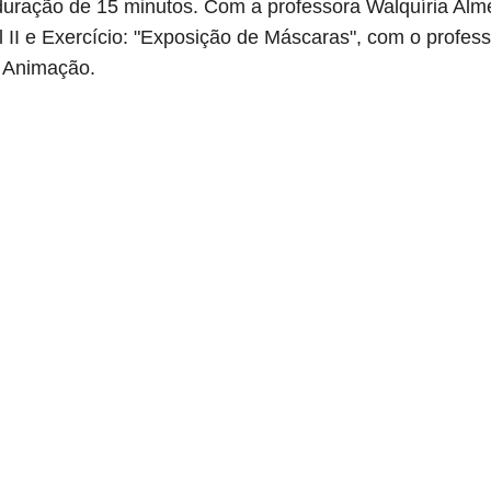
uração de 15 minutos. Com a professora Walquíria Almei
 II e Exercício: "Exposição de Máscaras", com o profess
e Animação.