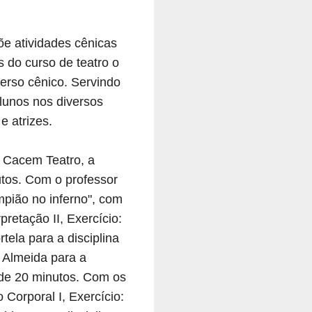
õe atividades cênicas
s do curso de teatro o
verso cênico. Servindo
lunos nos diversos
e atrizes.
o Cacem Teatro, a
utos. Com o professor
mpião no inferno", com
retação II, Exercício:
ela para a disciplina
a Almeida para a
o de 20 minutos. Com os
 Corporal I, Exercício: