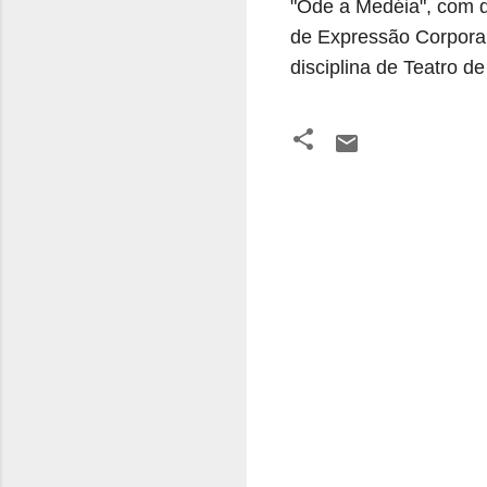
"Ode a Medéia", com d
de Expressão Corporal
disciplina de Teatro d
C
o
m
e
n
t
á
r
i
o