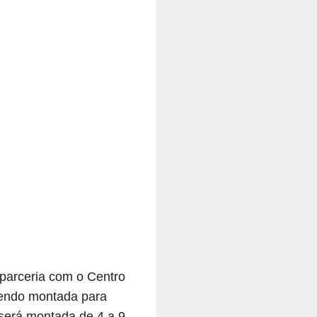
 parceria com o Centro
sendo montada para
 será montada de 4 a 9