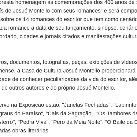
 presta homenagem às comemorações dos 400 anos de 
Luís de Josué Montello com seus romances" e será compo
sobre os 14 romances do escritor que tem como cenári
ada romance a data de seu lançamento, sinopse, cenário
rdado, cidades e jornais citados e manifestações cultur
ros, documentos, fotografias, peças, exibições de vídeos
hense, a Casa de Cultura Josué Montello proporcionará 
dade de conhecer peculiaridades da vida do escritor, alé
de outros autores e do próprio Josué Montello.
rvo na Exposição estão: "Janelas Fechadas", "Labirinto
graus do Paraíso", "Cais da Sagração", "Os Tambores d
sterro", "Pedra Viva", "Pero da Meia Noite", "O Baile da 
das obras literárias.