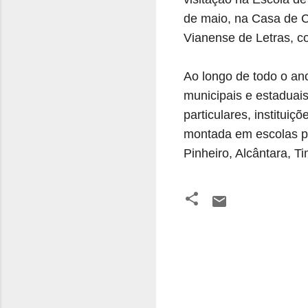
de maio, na Casa de C
Vianense de Letras, c
Ao longo de todo o an
municipais e estaduai
particulares, institui
montada em escolas pú
Pinheiro, Alcântara, T
C
o
m
e