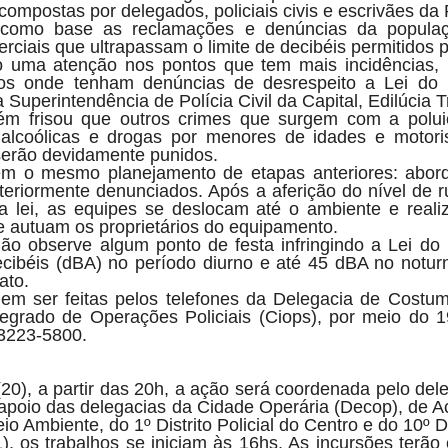
ompostas por delegados, policiais civis e escrivães da Po
como base as reclamações e denúncias da popula
ciais que ultrapassam o limite de decibéis permitidos p
o uma atenção nos pontos que tem mais incidências
rros onde tenham denúncias de desrespeito a Lei do S
 Superintendência de Polícia Civil da Capital, Edilúcia T
m frisou que outros crimes que surgem com a polu
lcoólicas e drogas por menores de idades e motoris
serão devidamente punidos.
m o mesmo planejamento de etapas anteriores: abor
nteriormente denunciados. Após a aferição do nível de 
 lei, as equipes se deslocam até o ambiente e real
 autuam os proprietários do equipamento.
o observe algum ponto de festa infringindo a Lei do 
ibéis (dBA) no período diurno e até 45 dBA no noturn
ato.
em ser feitas pelos telefones da Delegacia de Costu
egrado de Operações Policiais (Ciops), por meio do 1
 3223-5800.
(20), a partir das 20h, a ação será coordenada pelo dele
apoio das delegacias da Cidade Operária (Decop), de Ac
io Ambiente, do 1º Distrito Policial do Centro e do 10º
), os trabalhos se iniciam às 16hs. As incursões terã