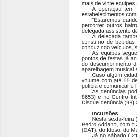
mais de vinte equipes c
A operação tem 
estabelecimentos comer
“Estaremos dand
percorrer outros bai
delegada assistente da
A delegada també
consumo de bebidas a
conduzindo veículos, 
As equipes segue
pontos de festas já a
do descumprimento da
aparelhagem musical e
Caso algum cidadã
volume com até 55 dec
polícia e comunicar o f
As denúncias pod
8653) e no Centro Int
Disque-denúncia (98)
Incursões
Nesta sexta-feira 
Pedro Adriano, com o 
(DAT), do Idoso, do Me
Já no sábado ( 21