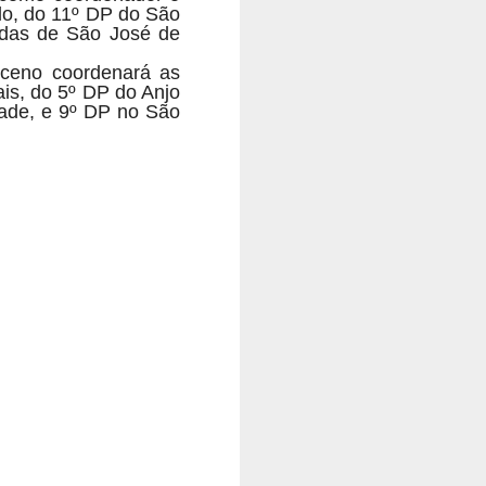
lo, do 11º DP do São
adas de São José de
sceno coordenará as
is, do 5º DP do Anjo
dade, e 9º DP no São