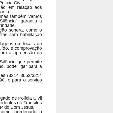
lícia Civil.
ção em relação aos
or Lei.
, mas também vamos
ilêncio”, garantiu a
rindade.
ição sonora, como o
tas sem habilitação
dagens em locais de
ruído, e comprovação
izam a apreensão da
Silêncio que permite
o, pode ligar para a
mes (3214 8652/3214
90, e para o serviço
gado de Polícia Civil
identes de Trânsitos
 DP do Bom Jesus.
o como coordenador o