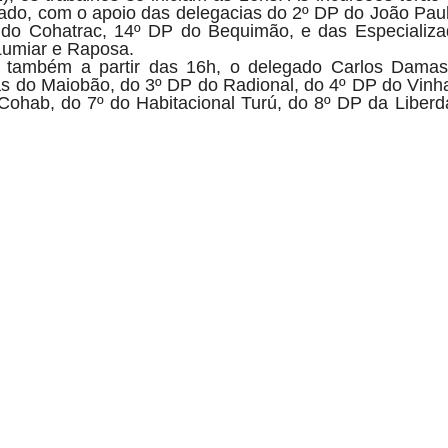
ado, com o apoio das delegacias do 2º DP do João Pau
 do Cohatrac, 14º DP do Bequimão, e das Especializ
Lumiar e Raposa.
 também a partir das 16h, o delegado Carlos Dama
s do Maiobão, do 3º DP do Radional, do 4º DP do Vinha
Cohab, do 7º do Habitacional Turú, do 8º DP da Liber