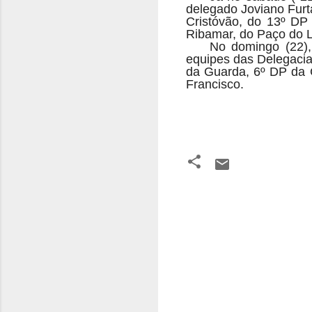
delegado Joviano Furt
Cristóvão, do 13º DP
Ribamar, do Paço do 
No domingo (22),
equipes das Delegacia
da Guarda, 6º DP da 
Francisco.
C
o
m
e
n
t