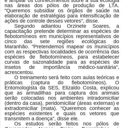
e ampliar os conhecimentos sobre a sua ecologia
nas áreas dos pólos de produção de LTA.
"Queremos subsidiar os órgãos de saúde na
elaboração de estratégias para intensificação de
ações de controle desses vetores", disse.
Segundo adiantou Orzinete Soares, a
capacitação pretende determinar as espécies de
flebotomíneos em municípios representativos de
cinco das sete regiões ecológicas do
Maranhão.
"Pretendemos mapear os municípios
com as respectivas localidades de ocorrência das
espécies de flebotomíneos, para estabelecer
curvas de sazonalidade para as espécies de
insetos de importância médico-sanitária",
acrescentou.
O treinamento será feito com aulas teóricas e
práticas (captura do flebotomíneos). O
Entomologista da SES, Elizaldo Costa, explicou
que as armadilhas para captura dos animais
serão colocadas nos ambientes intradomiciliar
(dentro da casa), peridomiciliar (áreas externas) e
extradomiciliar (mata). "Queremos conhecer as
espécies existentes e quais os vetores que
transmitem a doença", disse ele.
Os estudos serão feitos nos pólos de