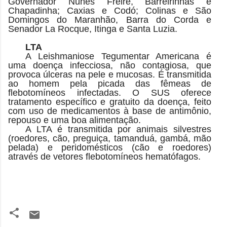
Governador Nunes Freire, Barreirinhas e
Chapadinha; Caxias e Codó; Colinas e São
Domingos do Maranhão, Barra do Corda e
Senador La Rocque, Itinga e Santa Luzia.
LTA
A Leishmaniose Tegumentar Americana é
uma doença infecciosa, não contagiosa, que
provoca úlceras na pele e mucosas. É transmitida
ao homem pela picada das fêmeas de
flebotomíneos infectadas. O SUS oferece
tratamento específico e gratuito da doença, feito
com uso de medicamentos à base de antimônio,
repouso e uma boa alimentação.
A LTA é transmitida por animais silvestres
(roedores, cão, preguiça, tamanduá, gambá, mão
pelada) e peridomésticos (cão e roedores)
através de vetores flebotomíneos hematófagos.