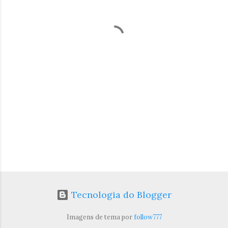
t
á
r
i
o
s
Tecnologia do Blogger
Imagens de tema por
follow777