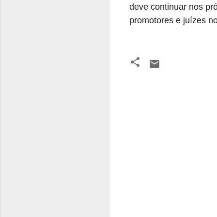
deve continuar nos p
promotores e juízes n
C
o
m
e
n
t
á
r
i
o