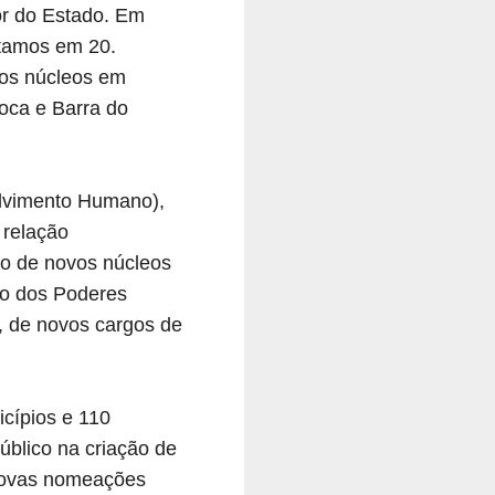
ior do Estado. Em
stamos em 20.
dos núcleos em
oca e Barra do
olvimento Humano),
 relação
ão de novos núcleos
io dos Poderes
o, de novos cargos de
cípios e 110
úblico na criação de
 novas nomeações