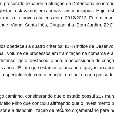
 tem procurado expandir a atuação da Defensoria no inter
 gestão, estávamos em apenas seis municípios. Hoje, e
 mais oito novos núcleos entre 2012/2013. Foram cria
nde, Viana, Santa Inês, Chapadinha, Bom Jardim, Zé D
ios obedeceu a quatro critérios: IDH (Índice de Desenv
nal, volume de processos em tramitação na comarca e a
 defensor geral destacou, ainda, a necessidade de criaç
mos anos. “É fato que estamos avançando, graças ao apo
o, especialmente com a criação, no final do ano passad
go caminho, considerando que o estado possui 217 muni
Mello Filho que concluiu afirmando que o investimento p
sor e a disponibilização de recurso orçamentário para