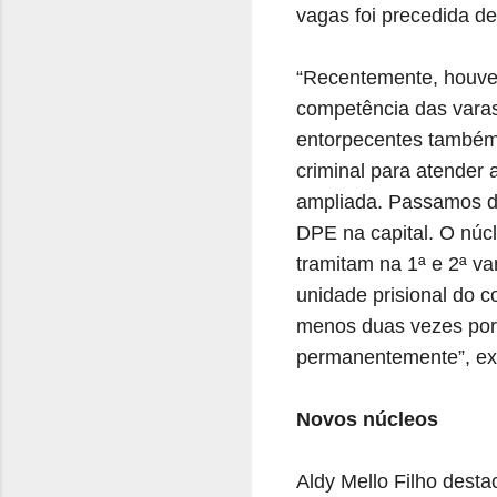
vagas foi precedida d
“Recentemente, houve 
competência das varas 
entorpecentes também
criminal para atender
ampliada. Passamos de
DPE na capital. O núc
tramitam na 1ª e 2ª va
unidade prisional do c
menos duas vezes por 
permanentemente”, exp
Novos núcleos
Aldy Mello Filho dest