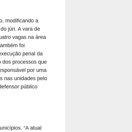
o, modificando a
o júri. A vara de
atro vagas na área
também foi
execução penal da
o dos processos que
 responsável por uma
as nas unidades pelo
efensor público
icípios. “A atual