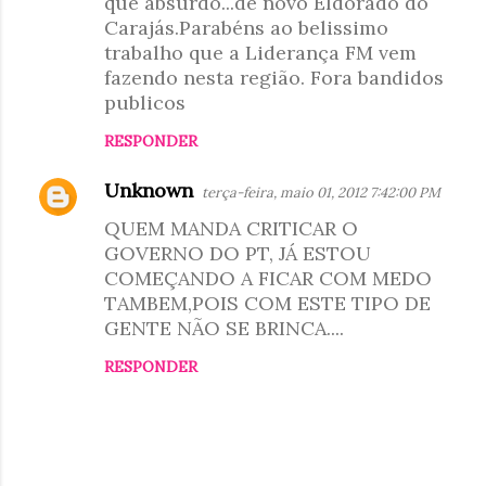
que absurdo...de novo Eldorado do
o
Carajás.Parabéns ao belissimo
m
trabalho que a Liderança FM vem
e
fazendo nesta região. Fora bandidos
n
publicos
t
RESPONDER
á
r
Unknown
terça-feira, maio 01, 2012 7:42:00 PM
i
QUEM MANDA CRITICAR O
o
GOVERNO DO PT, JÁ ESTOU
COMEÇANDO A FICAR COM MEDO
s
TAMBEM,POIS COM ESTE TIPO DE
GENTE NÃO SE BRINCA....
RESPONDER