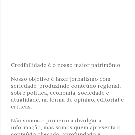
Credibilidade é o nosso maior patrimônio
P
Nosso objetivo é fazer jornalismo com
o
seriedade, produzindo conteúdo regional,
s
sobre política, economia, sociedade e
t
atualidade, na forma de opinião, editorial e
a
criticas.
r
u
Não somos o primeiro a divulgar a
m
informação, mas somos quem apresenta o
c
conteúdo checado, aprofundado e
o