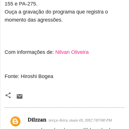
155 e PA-275.
Ouça a gravação do programa que registra o
momento das agressões.
Com informações de:
Nilvan Oliveira
Fonte: Hiroshi Bogea
Dilzzan
terça-feira, maio 01, 2012 7:07:00 PM
C