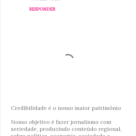
á
RESPONDER
r
i
o
s
Credibilidade é o nosso maior patrimônio
P
Nosso objetivo é fazer jornalismo com
o
seriedade, produzindo conteúdo regional,
s
sobre política, economia, sociedade e