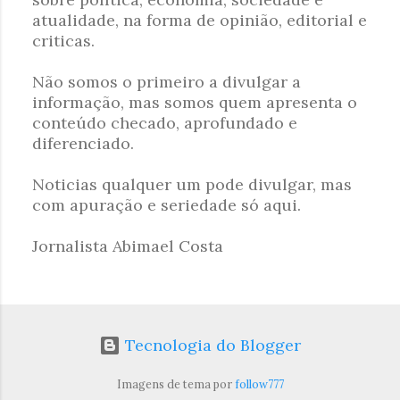
t
atualidade, na forma de opinião, editorial e
a
criticas.
r
u
Não somos o primeiro a divulgar a
m
informação, mas somos quem apresenta o
c
conteúdo checado, aprofundado e
o
diferenciado.
m
e
Noticias qualquer um pode divulgar, mas
n
com apuração e seriedade só aqui.
t
á
Jornalista Abimael Costa
r
i
o
Tecnologia do Blogger
Imagens de tema por
follow777