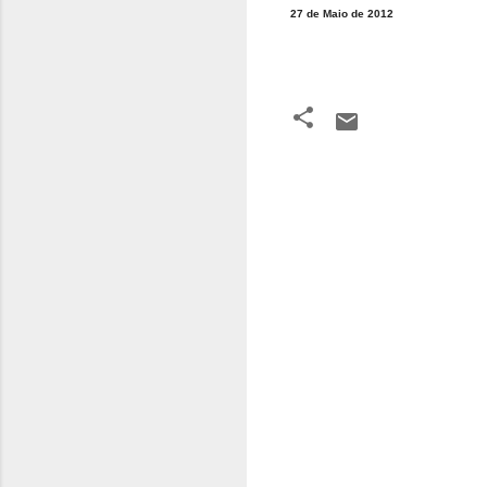
27 de Maio de 2012
C
o
m
e
n
t
á
r
i
o
s