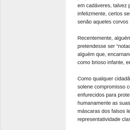
em cadáveres, talvez 
infelizmente, certos 
senão aqueles corvos 
Recentemente, alguém
pretendesse ser “notad
alguém que, encarnando
como brioso infante, 
Como qualquer cidadão
solene compromisso co
enfurecidos para prote
humanamente as suas a
máscaras dos falsos l
representatividade cla