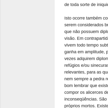
de toda sorte de iniqu
Isto ocorre também co
serem considerados br
que não possuem diplo
visão. Em contraparti
vivem todo tempo subtr
ganha em amplitude, p
vezes adquirem diplo
refúgios e/ou sinecur
relevantes, para as qu
nem sempre a pedra rej
bom lembrar que exis
compor os alicerces de
inconseqüências. São 
próprios mortos. Exis