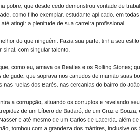
lia pobre, que desde cedo demonstrou vontade de trabal
dade, como filho exemplar, estudante aplicado, em todas
té atingir a plenitude de sua carreira profissional.
elhor do que ninguém. Fazia sua parte, tinha seu esti
 sinal, com singular talento.
 que, como eu, amava os Beatles e os Rolling Stones; q
as de gude, que soprava nos canudos de mamão suas bo
s nas ruelas dos Barés, nas cercanias do bairro do João
ontra a corrupção, situando os corruptos e revelando se
trepidez de um Líbero de Badaró, de um Cruz e Souza,
asser e até mesmo de um Carlos de Lacerda, além de o
 não, tombou com a grandeza dos mártires, inclusive os b