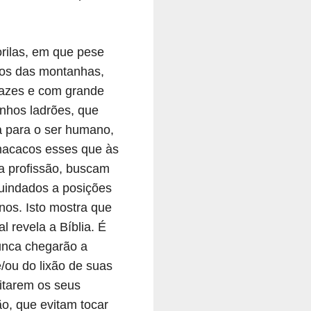
rilas, em que pese
 os das montanhas,
cazes e com grande
inhos ladrões, que
da para o ser humano,
macacos esses que às
a profissão, buscam
guindados a posições
nos. Isto mostra que
l revela a Bíblia. É
unca chegarão a
/ou do lixão de suas
itarem os seus
o, que evitam tocar