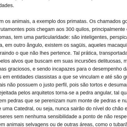
idades.
m os animais, a exemplo dos primatas. Os chamados go
utamontes pois chegam aos 300 quilos, principalmente
mas, tem uma particularidade: são inteligentes, perspi
da, em outro ângulo, existem os sagüis, aqueles macaqu
aindo o que não lhes pertence. Tal prática, transporta
elos alvos que buscam em suas incursões delituosas, 
mas graciosos, e sendo incapazes para o desempenho d
as em entidades classistas a que se vinculam e até são 
ais não possuem o justo perfil, pois são tortos e desuma
eitada pelos arquitetos torna-se a pedra angular, tal qua
tem pedras que se perenizam num monte de pedras e n
 uma Catedral, ou seja, nunca sairão do nível do chão e
seres sem nenhuma sensibilidade a ponto de não respe
tem animais selvagens ou de outras áreas, como o tubarã