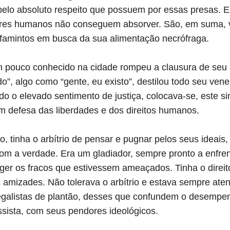
pelo absoluto respeito que possuem por essas presas. 
seres humanos não conseguem absorver. São, em suma, v
famintos em busca da sua alimentação necrófraga.
 pouco conhecido na cidade rompeu a clausura de seu
o”, algo como “gente, eu existo”, destilou todo seu vene
 o elevado sentimento de justiça, colocava-se, este sim
em defesa das liberdades e dos direitos humanos.
, tinha o arbítrio de pensar e pugnar pelos seus ideai
m a verdade. Era um gladiador, sempre pronto a enfren
ger os fracos que estivessem ameaçados. Tinha o direit
mizades. Não tolerava o arbítrio e estava sempre aten
egalistas de plantão, desses que confundem o desempenh
ssista, com seus pendores ideológicos.