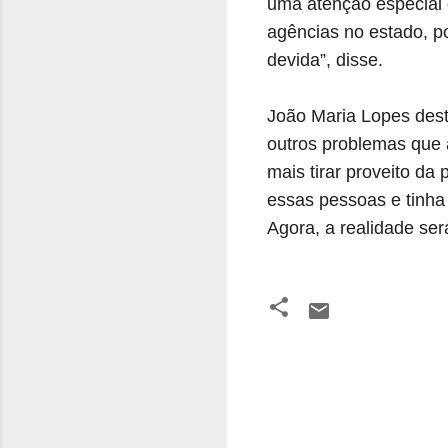
uma atenção especial 
agências no estado, 
devida”, disse.
João Maria Lopes dest
outros problemas que 
mais tirar proveito da
essas pessoas e tinha 
Agora, a realidade será
C
o
m
e