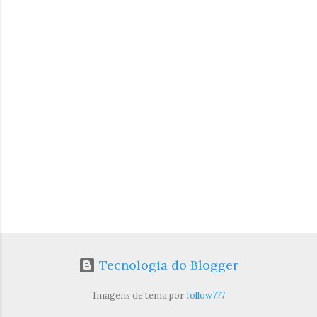
t
á
r
i
o
s
Tecnologia do Blogger
Imagens de tema por
follow777