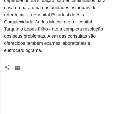
dependendo da situação, são encaminhados para
casa ou para uma das unidades estaduais de
referência – o Hospital Estadual de Alta
Complexidade Carlos Macieira e o Hospital
Tarquínio Lopes Filho - até a completa resolução
dos seus problemas. Além das consultas são
oferecidos também exames laboratoriais e
eletrocardiograma.
C
o
m
e
n