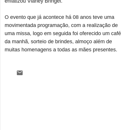
enfatizou Vianey Bringel.
O evento que já acontece há 08 anos teve uma
movimentada programação, com a realização de
uma missa, logo em seguida foi oferecido um café
da manhã, sorteio de brindes, almoço além de
muitas homenagens a todas as mães presentes.
C
o
m
e
n
t