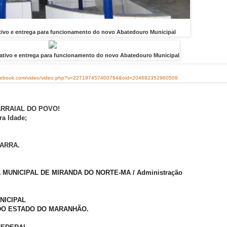
ivo e entrega para funcionamento do novo Abatedouro Municipal
tivo e entrega para funcionamento do novo Abatedouro Municipal
acebook.com/video/video.php?v=227197457400764&oid=204682352960509
o ARRAIAL DO POVO!
ra Idade;
FARRA.
MUNICIPAL DE MIRANDA DO NORTE-MA / Administração
ICIPAL
DO DO MARANHÃO.