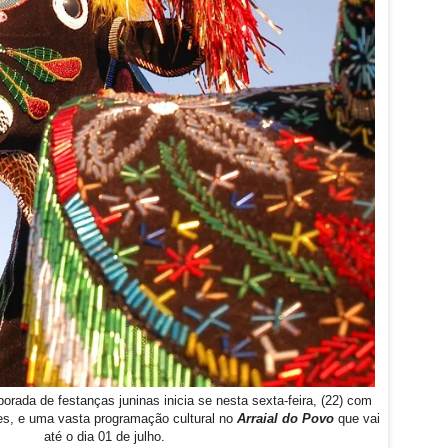
rada de festanças juninas inicia se nesta sexta-feira, (22) com
es, e uma vasta programação cultural no
Arraial do Povo
que vai
até o dia 01 de julho.