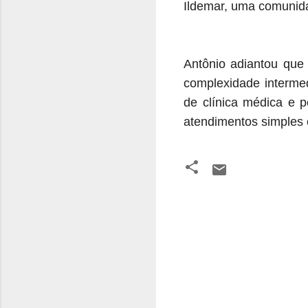
Ildemar, uma comunida
Antônio adiantou que
complexidade intermed
de clínica médica e p
atendimentos simples e
C
o
m
e
n
t