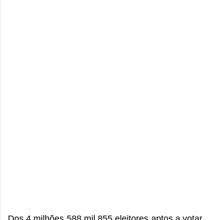
Dos 4 milhões 588 mil 855 eleitores aptos a votar