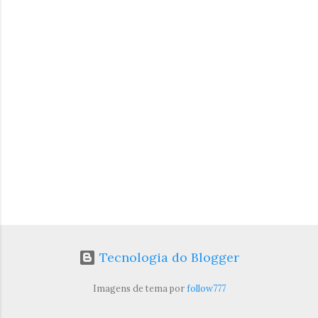
á
r
i
o
s
Tecnologia do Blogger
Imagens de tema por
follow777