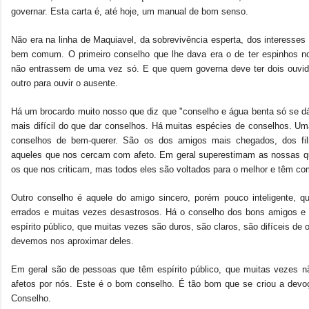
governar. Esta carta é, até hoje, um manual de bom senso.
Não era na linha de Maquiavel, da sobrevivência esperta, dos interesses
bem comum. O primeiro conselho que lhe dava era o de ter espinhos no
não entrassem de uma vez só. E que quem governa deve ter dois ouvido
outro para ouvir o ausente.
Há um brocardo muito nosso que diz que "conselho e água benta só se d
mais difícil do que dar conselhos. Há muitas espécies de conselhos. U
conselhos de bem-querer. São os dos amigos mais chegados, dos fil
aqueles que nos cercam com afeto. Em geral superestimam as nossas qu
os que nos criticam, mas todos eles são voltados para o melhor e têm c
Outro conselho é aquele do amigo sincero, porém pouco inteligente, q
errados e muitas vezes desastrosos. Há o conselho dos bons amigos e i
espírito público, que muitas vezes são duros, são claros, são difíceis de
devemos nos aproximar deles.
Em geral são de pessoas que têm espírito público, que muitas vezes nã
afetos por nós. Este é o bom conselho. É tão bom que se criou a de
Conselho.