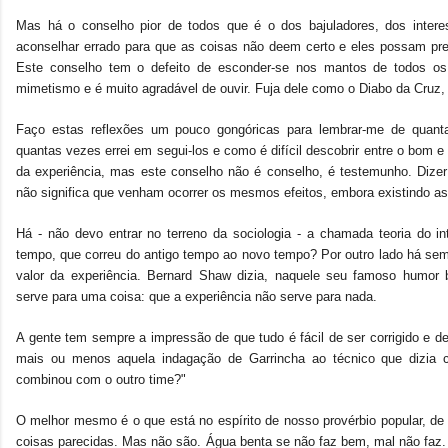
Mas há o conselho pior de todos que é o dos bajuladores, dos inter
aconselhar errado para que as coisas não deem certo e eles possam pre
Este conselho tem o defeito de esconder-se nos mantos de todos os
mimetismo e é muito agradável de ouvir. Fuja dele como o Diabo da Cruz,
Faço estas reflexões um pouco gongóricas para lembrar-me de quant
quantas vezes errei em segui-los e como é difícil descobrir entre o bom 
da experiência, mas este conselho não é conselho, é testemunho. Dize
não significa que venham ocorrer os mesmos efeitos, embora existindo 
Há - não devo entrar no terreno da sociologia - a chamada teoria do i
tempo, que correu do antigo tempo ao novo tempo? Por outro lado há sem
valor da experiência. Bernard Shaw dizia, naquele seu famoso humor b
serve para uma coisa: que a experiência não serve para nada.
A gente tem sempre a impressão de que tudo é fácil de ser corrigido e d
mais ou menos aquela indagação de Garrincha ao técnico que dizia 
combinou com o outro time?"
O melhor mesmo é o que está no espírito de nosso provérbio popular, de
coisas parecidas. Mas não são. Água benta se não faz bem, mal não faz