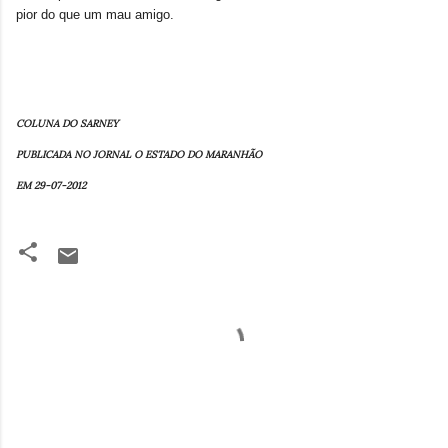
pior do que um mau amigo.
COLUNA DO SARNEY
PUBLICADA NO JORNAL O ESTADO DO MARANHÃO
EM 29-07-2012
C
o
m
e
n
t