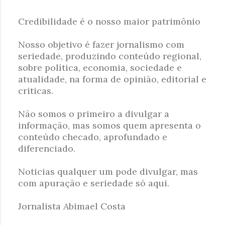
Credibilidade é o nosso maior patrimônio
P
Nosso objetivo é fazer jornalismo com
o
seriedade, produzindo conteúdo regional,
s
sobre política, economia, sociedade e
t
atualidade, na forma de opinião, editorial e
a
criticas.
r
u
Não somos o primeiro a divulgar a
m
informação, mas somos quem apresenta o
c
conteúdo checado, aprofundado e
o
diferenciado.
m
e
Noticias qualquer um pode divulgar, mas
n
com apuração e seriedade só aqui.
t
á
Jornalista Abimael Costa
r
i