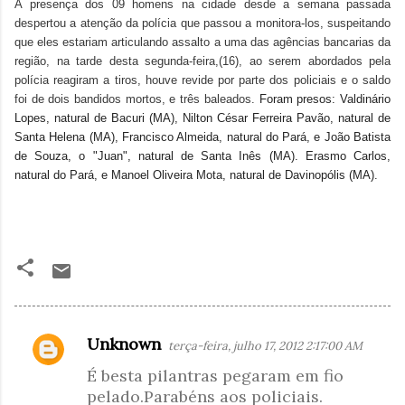
A presença dos 09 homens na cidade desde a semana passada
despertou a atenção da polícia que passou a monitora-los, suspeitando
que eles estariam articulando assalto a uma das agências bancarias da
região, na tarde desta segunda-feira,(16), ao serem abordados pela
polícia reagiram a tiros, houve revide por parte dos policiais e o saldo
foi de dois bandidos mortos, e três baleados.
Foram presos: Valdinário
Lopes, natural de Bacuri (MA), Nilton César Ferreira Pavão, natural de
Santa Helena (MA), Francisco Almeida, natural do Pará, e João Batista
de Souza, o "Juan", natural de Santa Inês (MA). Erasmo Carlos,
natural do Pará, e Manoel Oliveira Mota, natural de Davinopólis (MA).
Unknown
terça-feira, julho 17, 2012 2:17:00 AM
C
É besta pilantras pegaram em fio
o
pelado.Parabéns aos policiais.
m