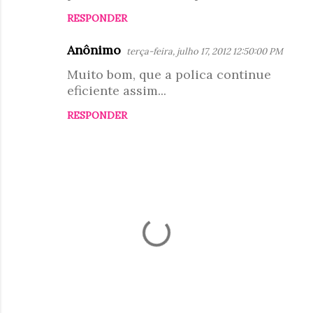
e
RESPONDER
n
Anônimo
terça-feira, julho 17, 2012 12:50:00 PM
t
Muito bom, que a polica continue
á
eficiente assim...
r
i
RESPONDER
o
s