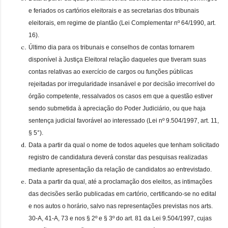
e feriados os cartórios eleitorais e as secretarias dos tribunais
eleitorais, em regime de plantão (Lei Complementar nº 64/1990, art.
16).
Último dia para os tribunais e conselhos de contas tornarem
disponível à Justiça Eleitoral relação daqueles que tiveram suas
contas relativas ao exercício de cargos ou funções públicas
rejeitadas por irregularidade insanável e por decisão irrecorrível do
órgão competente, ressalvados os casos em que a questão estiver
sendo submetida à apreciação do Poder Judiciário, ou que haja
sentença judicial favorável ao interessado (Lei nº 9.504/1997, art. 11,
§ 5°).
Data a partir da qual o nome de todos aqueles que tenham solicitado
registro de candidatura deverá constar das pesquisas realizadas
mediante apresentação da relação de candidatos ao entrevistado.
Data a partir da qual, até a proclamação dos eleitos, as intimações
das decisões serão publicadas em cartório, certificando-se no edital
e nos autos o horário, salvo nas representações previstas nos arts.
30-A, 41-A, 73 e nos § 2º e § 3º do art. 81 da Lei 9.504/1997, cujas