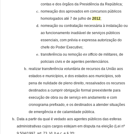
contas e dos órgãos da Presidência da República;
nomeação dos aprovados em concursos públicos
homologados até 7 de julho de
2012
;
nomeação ou contratação necessária à instalação ou
ao funcionamento inadiável de serviços públicos
essenciais, com prévia e expressa autorização do
chefe do Poder Executivo;
transferência ou remoção
ex officio
de militares, de
policiais civis e de agentes penitenciários.
realizar transferência voluntária de recursos da União aos
estados e municípios, e dos estados aos municípios, sob
pena de nulidade de pleno direito, ressalvados os recursos
destinados a cumprir obrigação formal preexistente para
execução de obra ou de serviço em andamento e com
cronograma prefixado, e os destinados a atender situações
de emergência e de calamidade pública.
Data a partir da qual é vedado aos agentes públicos das esferas
administrativas cujos cargos estejam em disputa na eleição (Lei nº
9.504/1997, art. 73, VI,
b
e
c,
e § 3º):