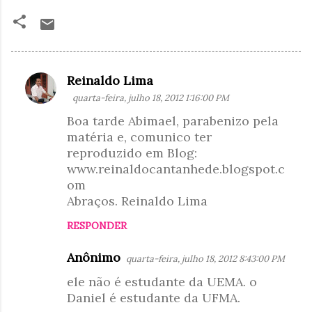
Reinaldo Lima
C
quarta-feira, julho 18, 2012 1:16:00 PM
o
Boa tarde Abimael, parabenizo pela
m
matéria e, comunico ter
e
reproduzido em Blog:
n
www.reinaldocantanhede.blogspot.c
t
om
Abraços. Reinaldo Lima
á
r
RESPONDER
i
Anônimo
quarta-feira, julho 18, 2012 8:43:00 PM
o
ele não é estudante da UEMA. o
s
Daniel é estudante da UFMA.