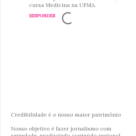
cursa Medicina na UFMA.
RESPONDER
Credibilidade é o nosso maior patrimônio
P
Nosso objetivo é fazer jornalismo com
o
seriedade, produzindo conteúdo regional,
s