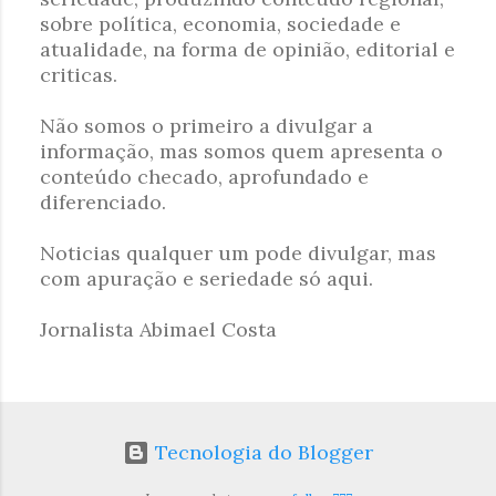
sobre política, economia, sociedade e
t
atualidade, na forma de opinião, editorial e
a
criticas.
r
u
Não somos o primeiro a divulgar a
m
informação, mas somos quem apresenta o
c
conteúdo checado, aprofundado e
o
diferenciado.
m
e
Noticias qualquer um pode divulgar, mas
n
com apuração e seriedade só aqui.
t
á
Jornalista Abimael Costa
r
i
o
Tecnologia do Blogger