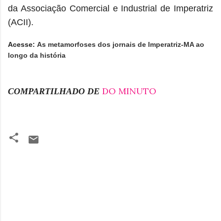
da Associação Comercial e Industrial de Imperatriz
(ACII).
Acesse:
As metamorfoses dos jornais de Imperatriz-MA ao
longo da história
DO MINUTO
COMPARTILHADO DE
C
o
m
e
n