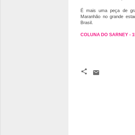
É mais uma peça de grand
Maranhão no grande estad
Brasil.
COLUNA DO SARNEY - 15
C
o
m
e
n
t