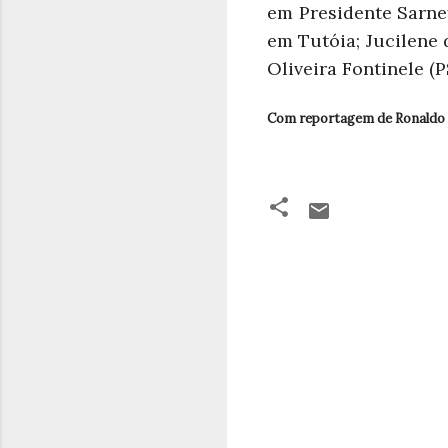
em Presidente Sarney
em Tutóia; Jucilene 
Oliveira Fontinele (P
Com reportagem de Ronaldo
C
o
m
e
n
t
á