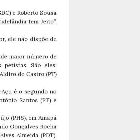
PSDC) e Roberto Sousa
idelândia tem Jeito”,
r, ele não dispõe de
e de maior número de
 petistas. São eles;
Aldiro de Castro (PT)
o-Açu é o segundo no
ntônio Santos (PT) e
aújo (PHS), em Amapá
milo Gonçalves Rocha
 Alves Almeida (PDT),