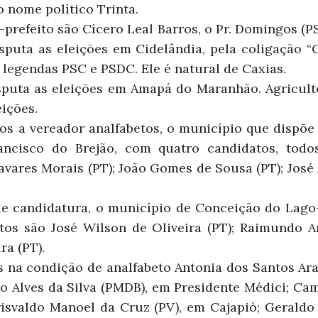
o nome político Trinta.
-prefeito são Cícero Leal Barros, o Pr. Domingos (
sputa as eleições em Cidelândia, pela coligação “C
 legendas PSC e PSDC. Ele é natural de Caxias.
sputa as eleições em Amapá do Maranhão. Agriculto
eições.
tos a vereador analfabetos, o município que dispõ
ancisco do Brejão, com quatro candidatos, todos
avares Morais (PT); João Gomes de Sousa (PT); José 
de candidatura, o município de Conceição do Lag
tos são José Wilson de Oliveira (PT); Raimundo A
ra (PT).
s na condição de analfabeto Antonia dos Santos Ar
o Alves da Silva (PMDB), em Presidente Médici; Ca
risvaldo Manoel da Cruz (PV), em Cajapió; Geraldo