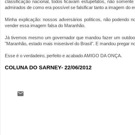
classificação nacional, todos ficavam estupefatos, não soment
admirados de como era possível se falsificar tanto a imagem do e
Minha explicação: nossos adversários políticos, não podendo no
vender essa imagem falsa do Maranhão.
Já tivemos mesmo um governador que mandou fazer um outdoor
"Maranhão, estado mais miserável do Brasil". E mandou pregar no B
Esse é o verdadeiro, perfeito e acabado AMIGO DA ONÇA.
COLUNA DO SARNEY- 22/06/2012
C
o
m
e