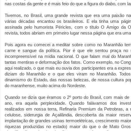
nas costas da gente e é mais feio do que a figura do diabo, com l
Tivemos, no Brasil, uma grande revista que era uma paixão nac
várias décadas encantou os brasileiros. E ela tinha uma pági
assinada pelo humorista Péricles, com o título O Amigo da 
revista, todos abriam em primeiro lugar nessa página que era uma
Pois agora eu comecei a meditar sobre como no Maranhão tem
carne e sangue da política. Pior é que ele sentou praça no
incompreensível na mídia nacional. O que falam mal do Maranh
tantas mentiras e deformação dos fatos. Como exemplo, no Cong
aqui realizado, o que mais eu ouvia dos participantes era a expre
diziam do Maranhão e o que eles viram no Maranhão. Todos
dinamismo do Estado, das nossas belezas, de nossa cultura pop
do maranhense, muito acima do Nordeste.
Quando se dizia que éramos o 2º porto do Brasil, com mais de 
ano, era aquela perplexidade. Quando falávamos dos inves
realizados em nossa terra, Refinaria Premium da Petrobras, a m
celulose, siderurgia de Açailândia, descoberta da maior res
implantação de grandes usinas termoelétricas, crescimento maior
riquezas produzidas no estado) maior do que o de Mato Gros