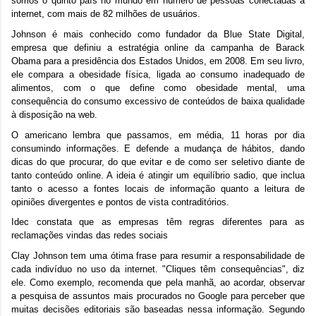
somos o quinto país no mundo em número de pessoas conectadas à
internet, com mais de 82 milhões de usuários.
Johnson é mais conhecido como fundador da Blue State Digital,
empresa que definiu a estratégia online da campanha de Barack
Obama para a presidência dos Estados Unidos, em 2008. Em seu livro,
ele compara a obesidade física, ligada ao consumo inadequado de
alimentos, com o que define como obesidade mental, uma
consequência do consumo excessivo de conteúdos de baixa qualidade
à disposição na web.
O americano lembra que passamos, em média, 11 horas por dia
consumindo informações. E defende a mudança de hábitos, dando
dicas do que procurar, do que evitar e de como ser seletivo diante de
tanto conteúdo online. A ideia é atingir um equilíbrio sadio, que inclua
tanto o acesso a fontes locais de informação quanto a leitura de
opiniões divergentes e pontos de vista contraditórios.
Idec constata que as empresas têm regras diferentes para as
reclamações vindas das redes sociais
Clay Johnson tem uma ótima frase para resumir a responsabilidade de
cada indivíduo no uso da internet. "Cliques têm consequências", diz
ele. Como exemplo, recomenda que pela manhã, ao acordar, observar
a pesquisa de assuntos mais procurados no Google para perceber que
muitas decisões editoriais são baseadas nessa informação. Segundo