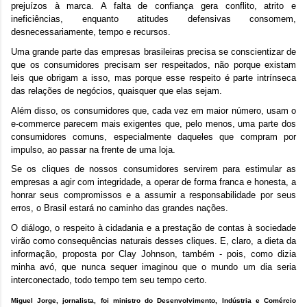
prejuízos à marca. A falta de confiança gera conflito, atrito e
ineficiências, enquanto atitudes defensivas consomem,
desnecessariamente, tempo e recursos.
Uma grande parte das empresas brasileiras precisa se conscientizar de
que os consumidores precisam ser respeitados, não porque existam
leis que obrigam a isso, mas porque esse respeito é parte intrínseca
das relações de negócios, quaisquer que elas sejam.
Além disso, os consumidores que, cada vez em maior número, usam o
e-commerce parecem mais exigentes que, pelo menos, uma parte dos
consumidores comuns, especialmente daqueles que compram por
impulso, ao passar na frente de uma loja.
Se os cliques de nossos consumidores servirem para estimular as
empresas a agir com integridade, a operar de forma franca e honesta, a
honrar seus compromissos e a assumir a responsabilidade por seus
erros, o Brasil estará no caminho das grandes nações.
O diálogo, o respeito à cidadania e a prestação de contas à sociedade
virão como consequências naturais desses cliques. E, claro, a dieta da
informação, proposta por Clay Johnson, também - pois, como dizia
minha avó, que nunca sequer imaginou que o mundo um dia seria
interconectado, todo tempo tem seu tempo certo.
Miguel Jorge, jornalista, foi ministro do Desenvolvimento, Indústria e Comércio