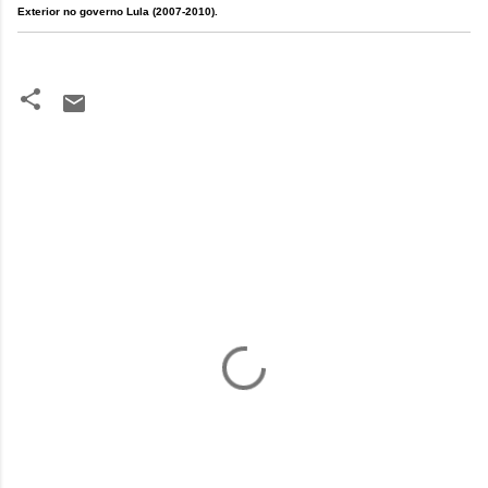
Exterior no governo Lula (2007-2010).
C
o
m
e
n
t
á
r
i
o
s