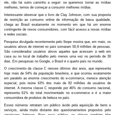
ele, não há outro caminho a seguir: se queremos tornar as mídias
melhores, temos de começar a consumir melhores mídias.
Interessante observar que o livro de Clay Johnson, com sua proposta
de restrição ao consumo online de informação de baixa qualidade,
chega ao Brasil exatamente no momento em que há um enorme
contingente de novos consumidores, com fácil acesso a novas mídias
e redes sociais.
Pesquisa divulgada recentemente pelo Ibope mostra que, em maio, os
usuários ativos de internet no país somaram 50,9 milhões de pessoas.
São considerados usuários ativos aqueles que acessam a web em
casa ou no local de trabalho pelo menos uma vez no período de 30
dias. Em pesquisas no Google, o Brasil é o quarto país no mundo.
O crescimento da classe C nesses últimos dez anos, que representa
hoje mais de 54% da população brasileira, e que ocorreu exatamente
em paralelo ao enorme crescimento do e-commerce, merece atenção
especial, pois reúne 63% dos mais de 82 milhões de usuários de
internet. A mesma classe C responde por 46% do consumo nacional,
representa 61% do total movimentado no e-commerce e é a maior
consumidora de produtos de beleza no país.
Esses números retratam um público ávido pela aquisição de bens e
serviços, ainda muito distante dos questionamentos propostos pelo
americano Johnson. Para esse público, os cliques também têm