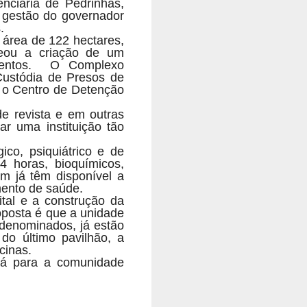
nciária de Pedrinhas,
 gestão do governador
.
área de 122 hectares,
deou a criação de um
ntos.
O Complexo
 Custódia de Presos de
, o Centro de Detenção
e revista e em outras
r uma instituição tão
ico, psiquiátrico e de
4 horas, bioquímicos,
ém já têm disponível a
mento de saúde.
tal e a construção da
roposta é que a unidade
 denominados, já estão
o último pavilhão, a
cinas.
ará para a comunidade