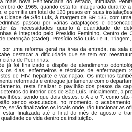
mais nova Penitenciária do estado, intitulada Penite
embro de 1965, quando esta foi inaugurada durante a
, e permitia um total de 120 presos em suas instalações
da Cidade de São Luís, à margem da BR-135, com uma 
Pedrinhas passou por várias adaptações e desenca
der às necessidades quanto à quantidade de dete
inhas é integrado pelo Presídio Feminino, Centro de
de Detenção (Cadet), Presídio São Luís I e II, Triagem
 por uma reforma geral na área da entrada, na sala d
abe destacar a dificuldade que se tem em reestrutura
nciária de Pedrinhas.
 já foi finalizado e dispõe de atendimento odontológ
dos os dias, enfermeiros e técnicos de enfermagem 2
stes de HIV, hepatite e vacinação. Os internos tamb
talmente reformada e entregue juntamente com o departa
mento, resta finalizar o pavilhão dos presos da capi
 detentos do interior dos de São Luís. Inicialmente, a p
 pavilhões, sendo que dois destes, o A e o 7, como são
stão sendo executados, no momento, o acabamento d
e, serão finalizados os locais onde irão funcionar as ofi
 estar finalizada até o final do mês de agosto e tr
qualidade de vida dentro da instituição.