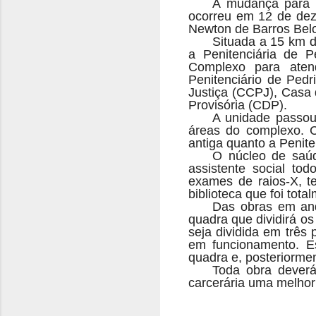
A mudança para a 
ocorreu em 12 de dez
Newton de Barros Belo
Situada a 15 km 
a Penitenciária de 
Complexo para aten
Penitenciário de Pedr
Justiça (CCPJ), Casa 
Provisória (CDP).
A unidade passou
áreas do complexo. C
antiga quanto a Penite
O núcleo de saúde
assistente social to
exames de raios-X, te
biblioteca que foi to
Das obras em anda
quadra que dividirá os
seja dividida em três
em funcionamento. E
quadra e, posteriorment
Toda obra deverá
carcerária uma melhor 