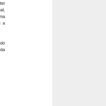
ter
al,
uma
e a
ido
ada