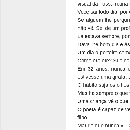
visual da nossa rotina
Você sai todo dia, po
Se alguém lhe pergun
não vê. Sei de um prof
Lá estava sempre, pon
Dava-lhe bom-dia e à
Um dia o porteiro come
Como era ele? Sua car
Em 32 anos, nunca o 
estivesse uma girafa,
O hábito suja os olhos
Mas há sempre o que v
Uma criança vê o que 
O poeta é capaz de ver
filho.
Marido que nunca viu a