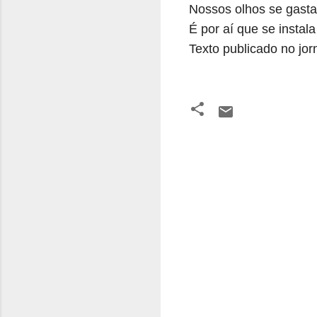
Nossos olhos se gasta
É por aí que se instal
Texto publicado no jor
C
o
m
e
n
t
á
r
i