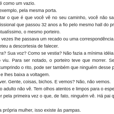
 é como um vazio.
r exemplo, pela mesma porta.
tar o que é que você vê no seu caminho, você não sab
issional que passou 32 anos a fio pelo mesmo hall do pré
tualíssimo, o mesmo porteiro.
s vezes lhe passava um recado ou uma correspondência
teu a descortesia de falecer.
a? Sua voz? Como se vestia? Não fazia a mínima idéia
viu. Para ser notado, o porteiro teve que morrer. S
 cumprindo o rito, pode ser também que ninguém desse p
 e lhes baixa a voltagem.
er. Gente, coisas, bichos. E vemos? Não, não vemos.
o adulto não vê. Tem olhos atentos e limpos para o esp
 pela primeira vez o que, de fato, ninguém vê. Há pai 
 própria mulher, isso existe às pampas.