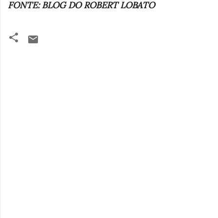
FONTE: BLOG DO ROBERT LOBATO
C
o
m
e
n
t
á
r
i
o
s