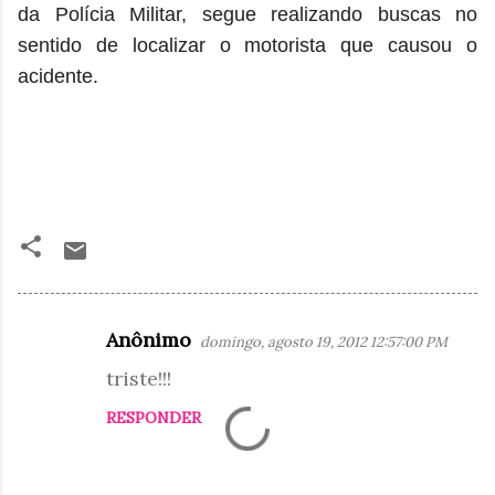
da Polícia Militar, segue realizando buscas no
sentido de localizar o motorista que causou o
acidente.
Anônimo
domingo, agosto 19, 2012 12:57:00 PM
C
triste!!!
o
m
RESPONDER
e
n