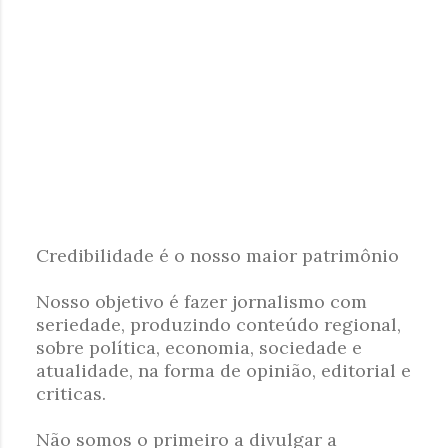
t
á
r
i
o
s
Credibilidade é o nosso maior patrimônio
P
Nosso objetivo é fazer jornalismo com
o
seriedade, produzindo conteúdo regional,
s
sobre política, economia, sociedade e
t
atualidade, na forma de opinião, editorial e
a
criticas.
r
u
Não somos o primeiro a divulgar a
m