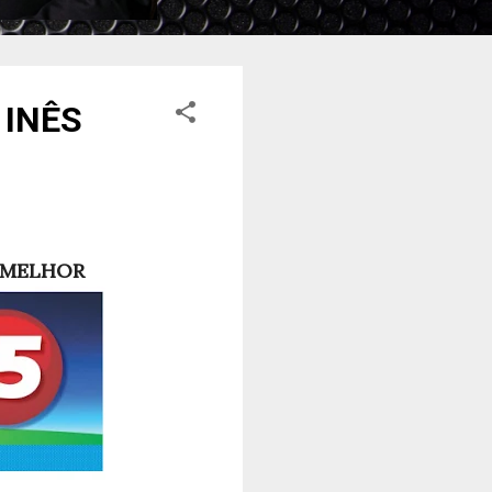
 INÊS
Z MELHOR