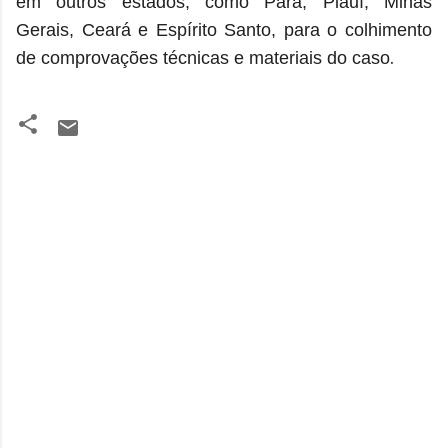
em outros estados, como Pará, Piauí, Minas
Gerais, Ceará e Espírito Santo, para o colhimento
.
de comprovações técnicas e materiais do caso
C
o
m
e
n
t
á
r
i
o