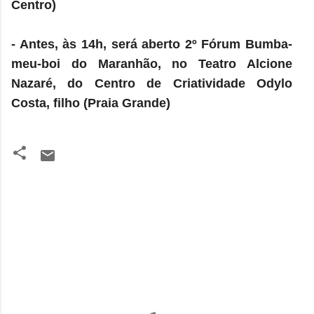
Centro)
- Antes, às 14h, será aberto 2º Fórum Bumba-
meu-boi do Maranhão, no Teatro Alcione
Nazaré, do Centro de Criatividade Odylo
Costa, filho (Praia Grande)
C
o
m
e
n
t
á