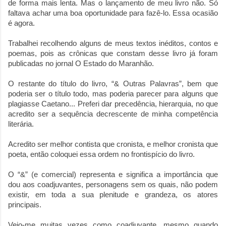
de forma mais lenta. Mas o lançamento de meu livro não. Só
faltava achar uma boa oportunidade para fazê-lo. Essa ocasião
é agora.
Trabalhei recolhendo alguns de meus textos inéditos, contos e
poemas, pois as crônicas que constam desse livro já foram
publicadas no jornal O Estado do Maranhão.
O restante do título do livro, “& Outras Palavras”, bem que
poderia ser o título todo, mas poderia parecer para alguns que
plagiasse Caetano... Preferi dar precedência, hierarquia, no que
acredito ser a sequência decrescente de minha competência
literária.
Acredito ser melhor contista que cronista, e melhor cronista que
poeta, então coloquei essa ordem no frontispício do livro.
O “&” (e comercial) representa e significa a importância que
dou aos coadjuvantes, personagens sem os quais, não podem
existir, em toda a sua plenitude e grandeza, os atores
principais.
Vejo-me muitas vezes como coadjuvante, mesmo quando