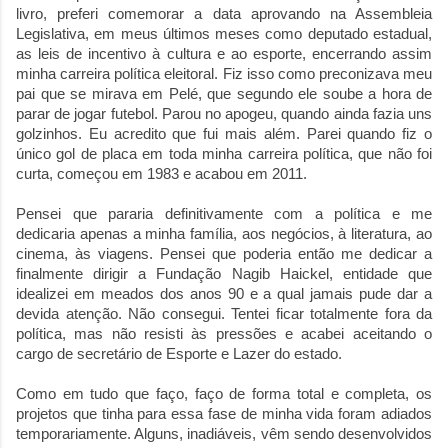
livro, preferi comemorar a data aprovando na Assembleia
Legislativa, em meus últimos meses como deputado estadual,
as leis de incentivo à cultura e ao esporte, encerrando assim
minha carreira política eleitoral. Fiz isso como preconizava meu
pai que se mirava em Pelé, que segundo ele soube a hora de
parar de jogar futebol. Parou no apogeu, quando ainda fazia uns
golzinhos. Eu acredito que fui mais além. Parei quando fiz o
único gol de placa em toda minha carreira política, que não foi
curta, começou em 1983 e acabou em 2011.
Pensei que pararia definitivamente com a política e me
dedicaria apenas a minha família, aos negócios, à literatura, ao
cinema, às viagens. Pensei que poderia então me dedicar a
finalmente dirigir a Fundação Nagib Haickel, entidade que
idealizei em meados dos anos 90 e a qual jamais pude dar a
devida atenção. Não consegui. Tentei ficar totalmente fora da
política, mas não resisti às pressões e acabei aceitando o
cargo de secretário de Esporte e Lazer do estado.
Como em tudo que faço, faço de forma total e completa, os
projetos que tinha para essa fase de minha vida foram adiados
temporariamente. Alguns, inadiáveis, vêm sendo desenvolvidos