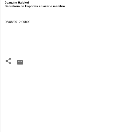
Joaquim Haickel
Secretário de Esportes e Lazer e membro
05/08/2012 00h00
C
o
m
e
n
t
á