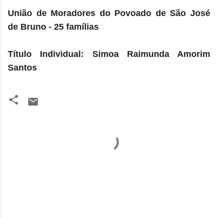
União de Moradores do Povoado de São José
de Bruno - 25 famílias
Título Individual: Simoa Raimunda Amorim
Santos
C
o
m
e
n
t
á