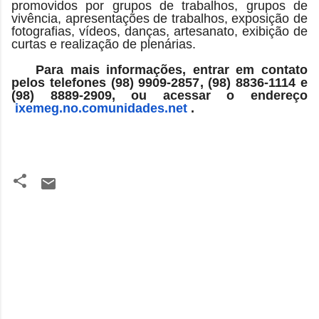
promovidos por grupos de trabalhos, grupos de
vivência, apresentações de trabalhos, exposição de
fotografias, vídeos, danças, artesanato, exibição de
curtas e realização de plenárias.
Para mais informações, entrar em contato
pelos telefones (98) 9909-2857, (98) 8836-1114 e
(98) 8889-2909, ou acessar o endereço
ixemeg.no.comunidades.net
.
C
o
m
e
n
t