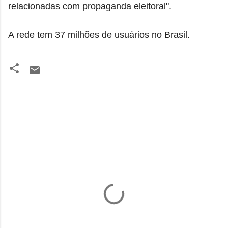
relacionadas com propaganda eleitoral".
A rede tem 37 milhões de usuários no Brasil.
C
o
m
e
n
t
á
r
i
o