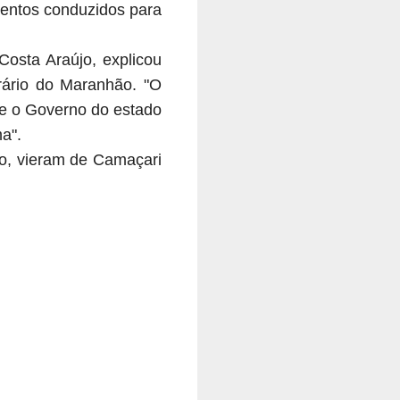
etentos conduzidos para
osta Araújo, explicou
rário do Maranhão. "O
ue o Governo do estado
a".
do, vieram de Camaçari