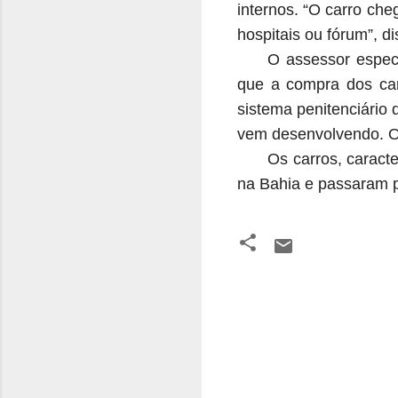
internos. “O carro che
hospitais ou fórum”, di
O assessor especi
que a compra dos car
sistema penitenciário
vem desenvolvendo. Os
Os carros, caract
na Bahia e passaram 
C
o
m
e
n