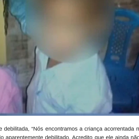
e debilitada, “Nós encontramos a criança acorrentad
 aparentemente debilitado. Acredito que ele ainda nã