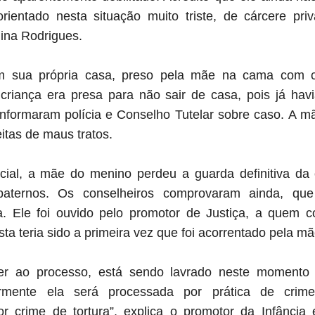
ientado nesta situação muito triste, de cárcere pr
lina Rodrigues.
 em sua própria casa, preso pela mãe na cama com c
riança era presa para não sair de casa, pois já havi
formaram polícia e Conselho Tutelar sobre caso. A mã
itas de maus tratos.
cial, a mãe do menino perdeu a guarda definitiva da 
paternos. Os conselheiros comprovaram ainda, qu
. Ele foi ouvido pelo promotor de Justiça, a quem c
ta teria sido a primeira vez que foi acorrentado pela m
r ao processo, está sendo lavrado neste momento
iormente ela será processada por prática de cri
or crime de tortura”, explica o promotor da Infância