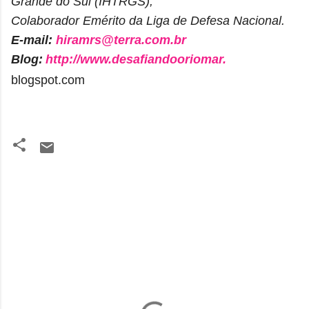
Grande do Sul (IHTRGS);
Colaborador Emérito da Liga de Defesa Nacional.
E-mail:
hiramrs@terra.com.br
Blog:
http://www.desafiandooriomar.
blogspot.com
C
o
m
e
n
t
á