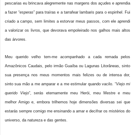
pescarias eu brincava alegremente nas margens dos açudes e aprendia
a fazer “
esperas
” para traíras e a tarrafear lambaris para o espinhel. Fui
criado a campo, sem limites a estorvar meus passos, com ele aprendi
a valorizar os livros, que devorava empoleirado nos galhos mais altos
das árvores.
Meu querido velho tem-me acompanhado a cada remada pelos
Amazônicos Caudais, pelo irmão Guaíba ou Lagunas Litorâneas, sinto
sua presença nos meus momentos mais felizes ou de intensa dor,
sinto sua mão a me amparar e a me estimular quando vacilo. “
Viejo mi
querido Viejo
”, serás eternamente meu Herói, meu Mestre e meu
melhor Amigo e, embora trilhemos hoje dimensões diversas sei que
estarás sempre comigo me ensinando a amar e decifrar os mistérios do
universo, da natureza e das gentes.