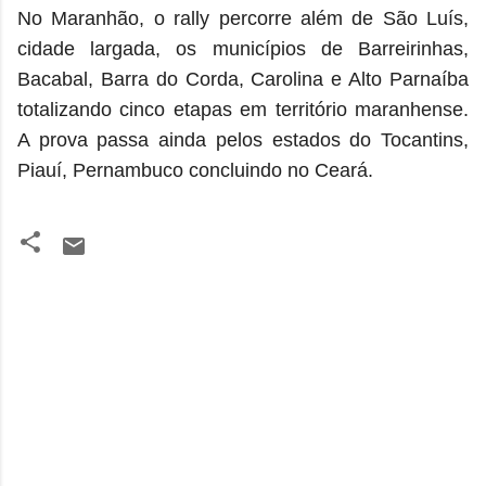
No Maranhão, o rally percorre além de São Luís,
cidade largada, os municípios de Barreirinhas,
Bacabal, Barra do Corda, Carolina e Alto Parnaíba
totalizando cinco etapas em território maranhense.
A prova passa ainda pelos estados do Tocantins,
Piauí, Pernambuco concluindo no Ceará.
C
o
m
e
n
t
á