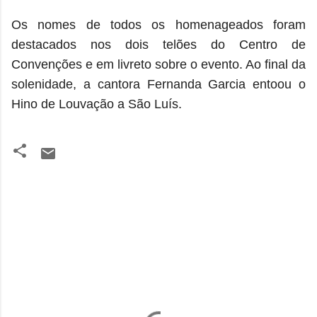
Os nomes de todos os homenageados foram
destacados nos dois telões do Centro de
Convenções e em livreto sobre o evento. Ao final da
solenidade, a cantora Fernanda Garcia entoou o
Hino de Louvação a São Luís.
C
o
m
e
n
t
á