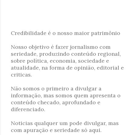
Credibilidade é o nosso maior patrimônio
P
Nosso objetivo é fazer jornalismo com
o
seriedade, produzindo conteúdo regional,
s
sobre política, economia, sociedade e
t
atualidade, na forma de opinião, editorial e
a
criticas.
r
u
Não somos o primeiro a divulgar a
m
informação, mas somos quem apresenta o
c
conteúdo checado, aprofundado e
o
diferenciado.
m
e
Noticias qualquer um pode divulgar, mas
n
com apuração e seriedade só aqui.
t