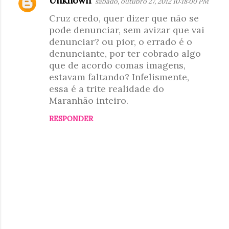
Unknown
sábado, outubro 27, 2012 10:18:00 PM
C
Cruz credo, quer dizer que não se
o
pode denunciar, sem avizar que vai
m
denunciar? ou pior, o errado é o
e
denunciante, por ter cobrado algo
n
que de acordo comas imagens,
t
estavam faltando? Infelismente,
essa é a trite realidade do
á
Maranhão inteiro.
r
i
RESPONDER
o
s